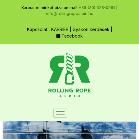
Keressen minket bizalommal!
+36 (30) 528-0961
|
info@rollingropealpin.hu
Kapcsolat
|
KARRIER
|
Gyakori kérdések
|
🅵 Facebook