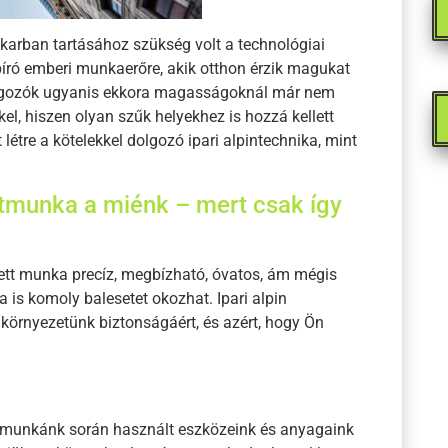
karban tartásához szükség volt a technológiai
 bíró emberi munkaerőre, akik otthon érzik magukat
lgozók ugyanis ekkora magasságoknál már nem
l, hiszen olyan szűk helyekhez is hozzá kellett
 létre a kötelekkel dolgozó ipari alpintechnika, mint
atmunka a miénk – mert csak így
ett munka precíz, megbízható, óvatos, ám mégis
a is komoly balesetet okozhat. Ipari alpin
örnyezetünk biztonságáért, és azért, hogy Ön
a munkánk során használt eszközeink és anyagaink