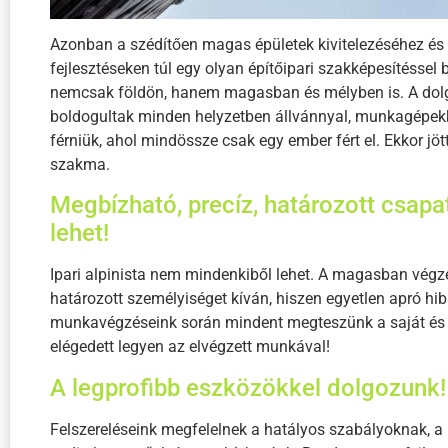
Azonban a szédítően magas épületek kivitelezéséhez és 
fejlesztéseken túl egy olyan építőipari szakképesítéssel
nemcsak földön, hanem magasban és mélyben is. A do
boldogultak minden helyzetben állvánnyal, munkagépekke
férniük, ahol mindössze csak egy ember fért el. Ekkor jött
szakma.
Megbízható, precíz, határozott csap
lehet!
Ipari alpinista nem mindenkiből lehet. A magasban végz
határozott személyiséget kíván, hiszen egyetlen apró hib
munkavégzéseink során mindent megteszünk a saját és k
elégedett legyen az elvégzett munkával!
A legprofibb eszközökkel dolgozunk!
Felszereléseink megfelelnek a hatályos szabályoknak, 