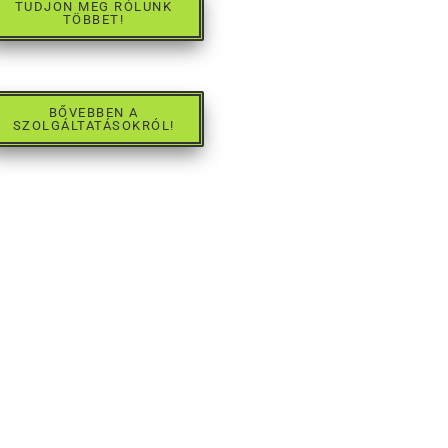
TUDJON MEG RÓLUNK
TÖBBET!
BŐVEBBEN A
SZOLGÁLTATÁSOKRÓL!