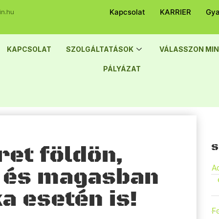
Kapcsolat
KARRIER
Gya
in.hu
KAPCSOLAT
SZOLGÁLTATÁSOK
VÁLASSZON MIN
PÁLYÁZAT
s
ret földön,
Ac
n és magasban
a esetén is!
Fe