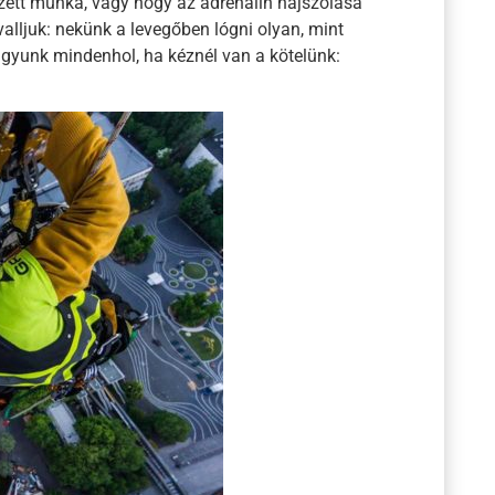
ett munka, vagy hogy az adrenalin hajszolása
valljuk: nekünk a levegőben lógni olyan, mint
agyunk mindenhol, ha kéznél van a kötelünk: