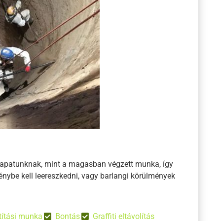
sapatunknak, mint a magasban végzett munka, így
nybe kell leereszkedni, vagy barlangi körülmények
títási munka
Bontás
Graffiti eltávolítás