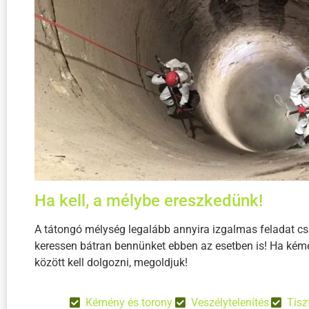
Ha kell, a mélybe ereszkedünk!
A tátongó mélység legalább annyira izgalmas feladat c
keressen bátran bennünket ebben az esetben is! Ha kémé
között kell dolgozni, megoldjuk!
Kémény és torony
Veszélytelenítés
Tisz