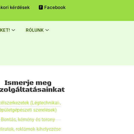
kori kérdések
🅵 Facebook
KET!
RÓLUNK
Ismerje meg
zolgáltatásainkat
élszerkezetek (Légtechnikai-,
épületgépészeti szerelések)
Bontás, kémény és torony
liratok, reklámok kihelyezése