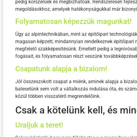
pedig korszerűek és megbízhatóak. Rendszeresen fejles
megoldásokhoz, amelyek hatékonyságukkal már bizonyí
Folyamatosan képezzük magunkat!
Úgy az alpintechnikában, mint az építőipari technológi
magasan képzett, mindannyian rendelkeznek építőipari mú
megfelelő szakképesítésünk. Emellett pedig a legnívósab
fogásait, és folyamatosan részt veszünk továbbképzés
Csapatunk alapja a bizalom!
Jól összeszokott csapat a miénk, aminek alapja a bizal
balesetünk sem volt a vállalkozás indulása óta, és szá
közül többen visszatérő megrendelőink.
Csak a kötelünk kell, és m
Uraljuk a teret!