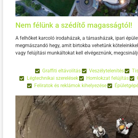
Nem félünk a szédítő magasságtól!
A felhőket karcoló irodaházak, a társasházak, ipari épü
megmászandó hegy, amit birtokba vehetünk köteleinkkel! 
vagy felújítási munkáltokat kell elvégeznünk, megcsinálj
Graffiti eltávolítás
Veszélytelenítés
Ti
Légtechnikai szerelések
Homlokzat felújítás
Feliratok és reklámok kihelyezése
Épületgépé