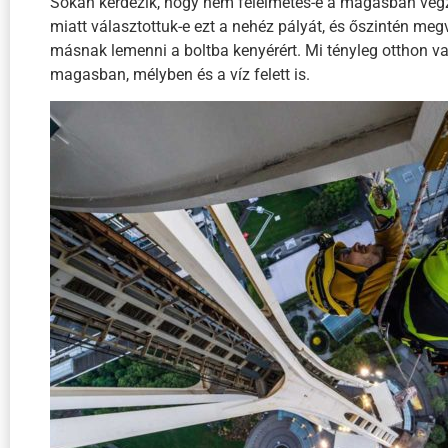
Sokan kérdezik, hogy nem félelmetes-e a magasban végz
miatt választottuk-e ezt a nehéz pályát, és őszintén meg
másnak lemenni a boltba kenyérért. Mi tényleg otthon v
magasban, mélyben és a víz felett is.