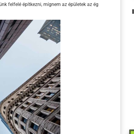
ünk felfelé építkezni, mígnem az épületek az ég
Egy vagyon spóroltam meg
Gyorsan jöttek, gyorsan
azzal, hogy nem kellett
mentek, alapos munkát
felállványoztatnom az
végeztek. Rendet hagytak
épületet. És így hamarabb
maguk után. Csak ajánlani
is készen lett a felújítás.
tudom őket.
RITTER ÁKOS
NAGYPÁL
INGATLANFENNTARTÁSI
VERONIKA
VEZETŐ
KÖZÖS KÉPVISELŐ