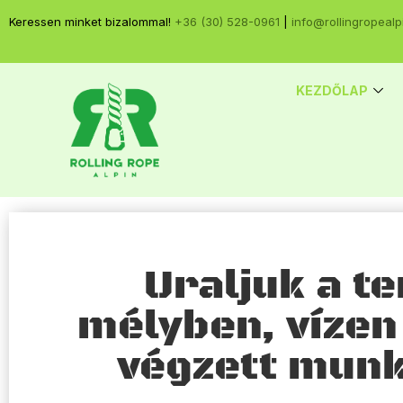
Keressen minket bizalommal!
+36 (30) 528-0961
|
info@rollingropealp
KEZDŐLAP
Uraljuk a te
mélyben, víze
végzett munk