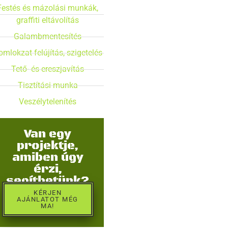
Festés és mázolási munkák,
graffiti eltávolítás​
Galambmentesítés
mlokzat felújítás, szigetelés​
Tető- és ereszjavítás​
Tisztítási munka​
Veszélytelenítés
Van egy
projektje,
amiben úgy
érzi,
segíthetünk?
KÉRJEN
AJÁNLATOT MÉG
MA!