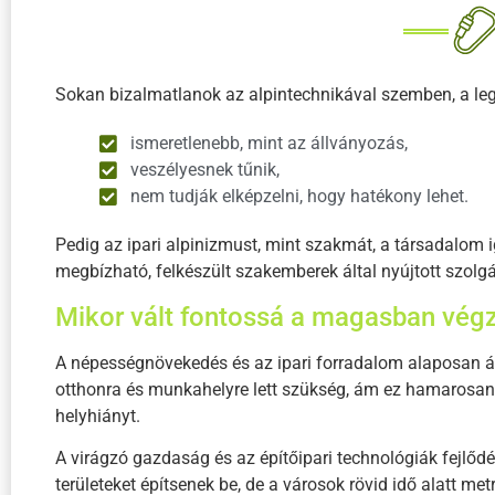
Sokan bizalmatlanok az alpintechnikával szemben, a leg
ismeretlenebb, mint az állványozás,
veszélyesnek tűnik,
nem tudják elképzelni, hogy hatékony lehet.
Pedig az ipari alpinizmust, mint szakmát, a társadalom ig
megbízható, felkészült szakemberek által nyújtott szolgá
Mikor vált fontossá a magasban vég
A népességnövekedés és az ipari forradalom alaposan át
otthonra és munkahelyre lett szükség, ám ez hamarosan
helyhiányt.
A virágzó gazdaság és az építőipari technológiák fejlődé
területeket építsenek be, de a városok rövid idő alatt me