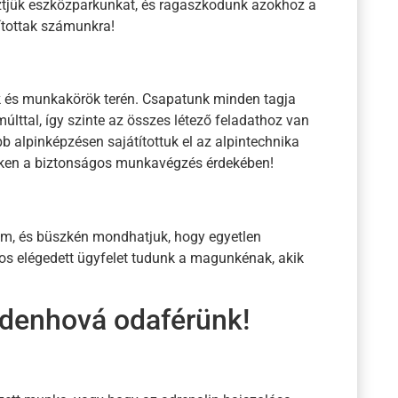
ztjük eszközparkunkat, és ragaszkodunk azokhoz a
tottak számunkra!
ák és munkakörök terén. Csapatunk minden tagja
lttal, így szinte az összes létező feladathoz van
b alpinképzésen sajátítottuk el az alpintechnika
eken a biztonságos munkavégzés érdekében!
om, és büszkén mondhatjuk, hogy egyetlen
mos elégedett ügyfelet tudunk a magunkénak, akik
indenhová odaférünk!