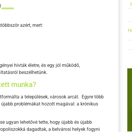
többször azért, mert:
Ho
ényei hívták életre, és egy jól működő,
ltatásról beszélhetünk.
zett munka?
formálta a települések, városok arcát. Egyre több
 újabb problémákat hozott magával: a krónikus
se ugyan lehetővé tette, hogy újabb és újabb
tropoliszokká dagadtak, a belvárosi helyek fogyni