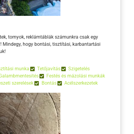
letek, tornyok, reklámtáblák számunkra csak egy
Mindegy, hogy bontási, tisztítási, karbantartási
uk!
sztítási munka
Tetőjavítás
Szigetelés
Galambmentesítés
Festés és mázolási munkák
szeti szerelések
Bontás
Acélszerkezetek