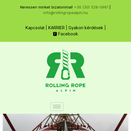
Keressen minket bizalommal!
+36 (30) 528-0961
|
info@rollingropealpin.hu
Kapcsolat
|
KARRIER
|
Gyakori kérdések
|
🅵 Facebook