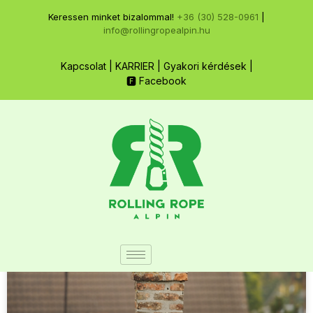
Keressen minket bizalommal!
+36 (30) 528-0961
|
info@rollingropealpin.hu
Kapcsolat
|
KARRIER
|
Gyakori kérdések
|
🅵 Facebook