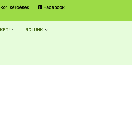
kori kérdések
🅵 Facebook
KET!
RÓLUNK