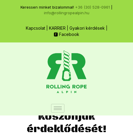
Keressen minket bizalommal!
+36 (30) 528-0961
|
info@rollingropealpin.hu
Kapcsolat
|
KARRIER
|
Gyakori kérdések
|
🅵 Facebook
Köszönjük
érdeklődését!