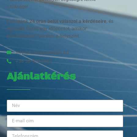
szüksége!
Kollégánk
24 órán belül válaszol a kérdéseire
, és
egyeztet Önnel egy időpontot, amikor
kiszállhatunk felmérni a helyszínt.
info@rollingropealpin.hu
+36 30 528 0961
Ajánlatkérés