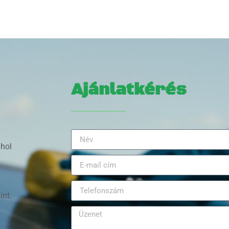
Ajánlatkérés
 hol
ínt.