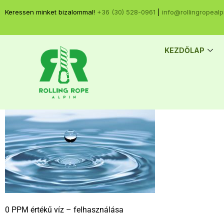
Keressen minket bizalommal!
+36 (30) 528-0961
|
info@rollingropealp
KEZDŐLAP
0 PPM értékű víz – felhasználása