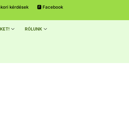
kori kérdések
🅵 Facebook
KET!
RÓLUNK