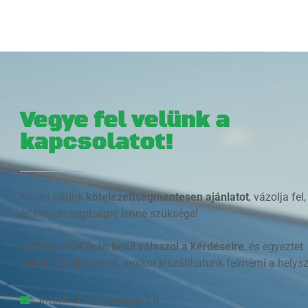
Vegye fel velünk a
kapcsolatot!
Kérjen tőlünk
kötelezettségmentesen ajánlatot
, vázolja fel,
és milyen segítségre lenne szüksége!
Kollégánk
24 órán belül válaszol a kérdéseire
, és egyeztet
Önnel egy időpontot, amikor kiszállhatunk felmérni a helysz
info@rollingropealpin.hu